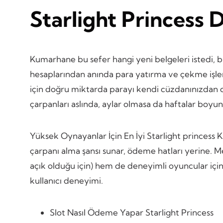
Starlight Princess D
Kumarhane bu sefer hangi yeni belgeleri istedi, 
hesaplarından anında para yatırma ve çekme işlem
için doğru miktarda parayı kendi cüzdanınızdan ca
çarpanları aslında, aylar olmasa da haftalar boyu
Yüksek Oynayanlar İçin En İyi Starlight princess
çarpanı alma şansı sunar, ödeme hatları yerine. 
açık olduğu için) hem de deneyimli oyuncular için
kullanıcı deneyimi.
Slot Nasıl Ödeme Yapar Starlight Princess