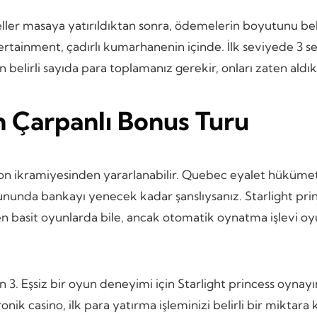
 eller masaya yatırıldıktan sonra, ödemelerin boyutunu be
ertainment, çadırlı kumarhanenin içinde. İlk seviyede 3 s
 belirli sayıda para toplamanız gerekir, onları zaten aldık
n Çarpanlı Bonus Turu
jeton ikramiyesinden yararlanabilir. Quebec eyalet hükümet
nunda bankayı yenecek kadar şanslıysanız. Starlight pri
n basit oyunlarda bile, ancak otomatik oynatma işlevi o
ın 3. Eşsiz bir oyun deneyimi için Starlight princess oynayı
nik casino, ilk para yatırma işleminizi belirli bir miktara