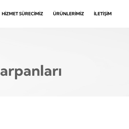
HIZMET SÜRECIMIZ
ÜRÜNLERIMIZ
İLETIŞIM
çarpanları