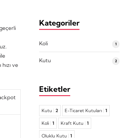
Kategoriler
geçerli
Koli
1
uz.
ile
Kutu
2
 hızı ve
Etiketler
jackpot
Kutu
2
E-Ticaret Kutuları
1
Koli
1
Kraft Kutu
1
Oluklu Kutu
1