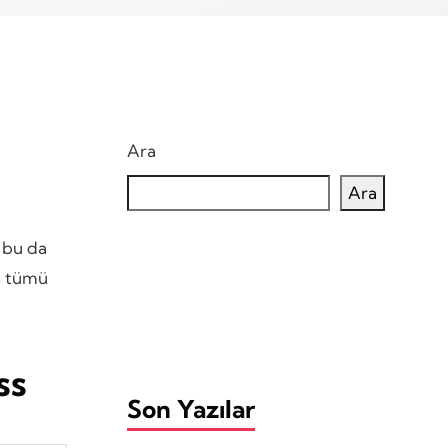
Ara
Ara
, bu da
ın tümü
ss
Son Yazılar