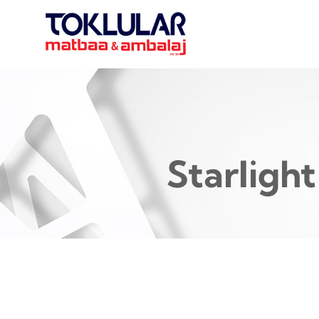
Starlight