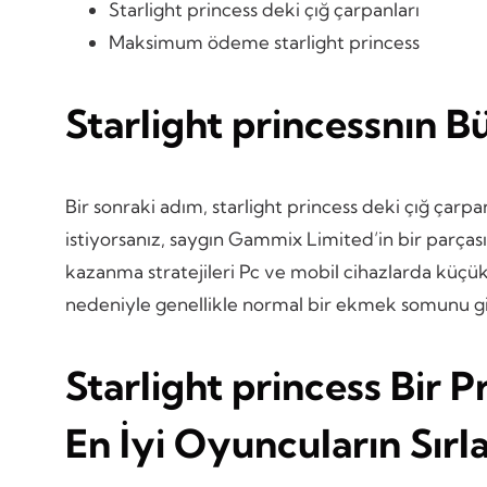
Starlight princess deki çığ çarpanları
Maksimum ödeme starlight princess
Starlight princessnın Bü
Bir sonraki adım, starlight princess deki çığ çarp
istiyorsanız, saygın Gammix Limited’in bir parçası
kazanma stratejileri Pc ve mobil cihazlarda küçü
nedeniyle genellikle normal bir ekmek somunu g
Starlight princess Bir 
En İyi Oyuncuların Sırla