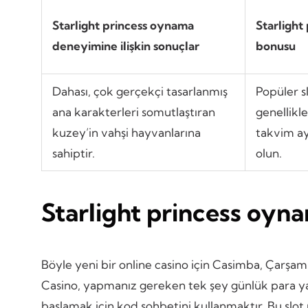
Starlight princess oynama
Starlight
deneyimine ilişkin sonuçlar
bonusu
Dahası, çok gerçekçi tasarlanmış
Popüler s
ana karakterleri somutlaştıran
genellikle
kuzey’in vahşi hayvanlarına
takvim ay
sahiptir.
olun.
Starlight princess oyn
Böyle yeni bir online casino için Casimba, Çarşam
Casino, yapmanız gereken tek şey günlük para y
başlamak için kod sohbetini kullanmaktır. Bu slot