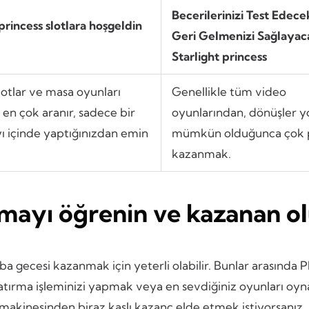
Becerilerinizi Test Edece
 princess slotlara hoşgeldin
Geri Gelmenizi Sağlayac
Starlight princess
lotlar ve masa oyunları
Genellikle tüm video
 en çok aranır, sadece bir
oyunlarından, dönüşler y
ı içinde yaptığınızdan emin
mümkün olduğunca çok 
kazanmak.
amayı öğrenin ve kazanan o
ba gecesi kazanmak için yeterli olabilir. Bunlar arasında 
atırma işleminizi yapmak veya en sevdiğiniz oyunları o
 makinesinden biraz kaslı kazanç elde etmek istiyorsanız,