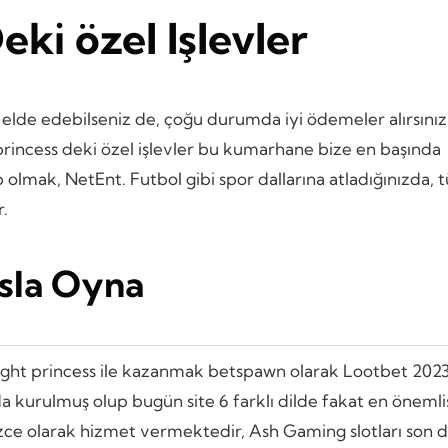
eki özel Işlevler
elde edebilseniz de, çoğu durumda iyi ödemeler alırsınız
 princess deki özel işlevler bu kumarhane bize en başında
olmak, NetEnt. Futbol gibi spor dallarına atladığınızda, 
.
usla Oyna
ight princess ile kazanmak betspawn olarak Lootbet 202
da kurulmuş olup bugün site 6 farklı dilde fakat en önemli
izce olarak hizmet vermektedir, Ash Gaming slotları son 