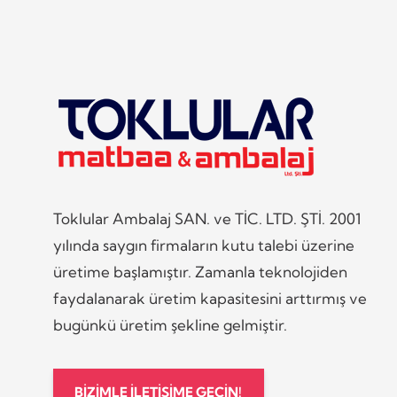
Toklular Ambalaj SAN. ve TİC. LTD. ŞTİ. 2001
yılında saygın firmaların kutu talebi üzerine
üretime başlamıştır. Zamanla teknolojiden
faydalanarak üretim kapasitesini arttırmış ve
bugünkü üretim şekline gelmiştir.
BİZİMLE İLETİŞİME GEÇİN!