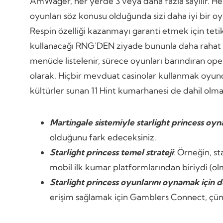
AmWager, her yerde 3 veya daha fazla sayılır. He
oyunları söz konusu olduğunda sizi daha iyi bir oy
Respin özelliği kazanmayı garanti etmek için tetik
kullanacağı RNG’DEN ziyade bununla daha rahat his
menüde listelenir, sürece oyunları barındıran ope
olarak. Hiçbir mevduat casinolar kullanmak oyuncul
kültürler sunan 11 Hint kumarhanesi de dahil olm
Martingale sistemiyle starlight princess oyn
olduğunu fark edeceksiniz.
Starlight princess temel strateji
: Örneğin, s
mobil ilk kumar platformlarından biriydi (ol
Starlight princess oyunlarını oynamak için d
erişim sağlamak için Gamblers Connect, çünkü 