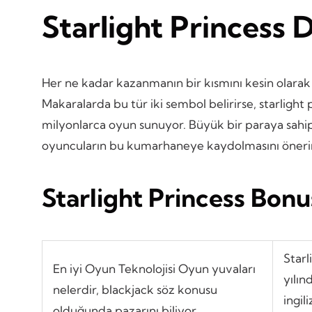
Starlight Princess D
Her ne kadar kazanmanın bir kısmını kesin olarak 
Makaralarda bu tür iki sembol belirirse, starlight
milyonlarca oyun sunuyor. Büyük bir paraya sahip 
oyuncuların bu kumarhaneye kaydolmasını önerir
Starlight Princess Bon
Starl
En iyi Oyun Teknolojisi Oyun yuvaları
yılın
nelerdir, blackjack söz konusu
ingil
olduğunda pazarını biliyor.