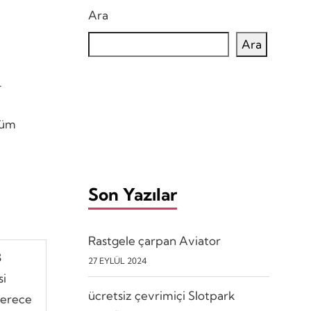
Ara
Ara
.
tüm
Son Yazılar
Rastgele çarpan Aviator
3
27 EYLÜL 2024
si
ücretsiz çevrimiçi Slotpark
derece