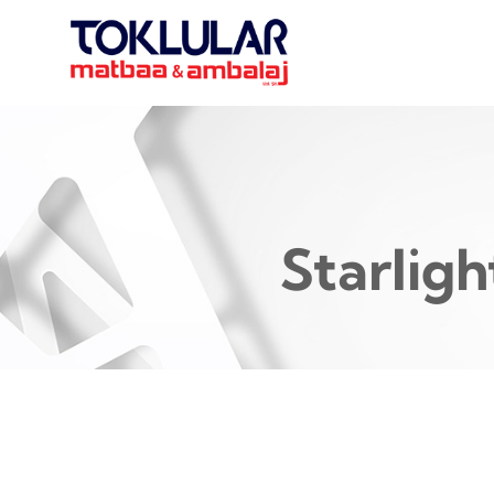
Starligh