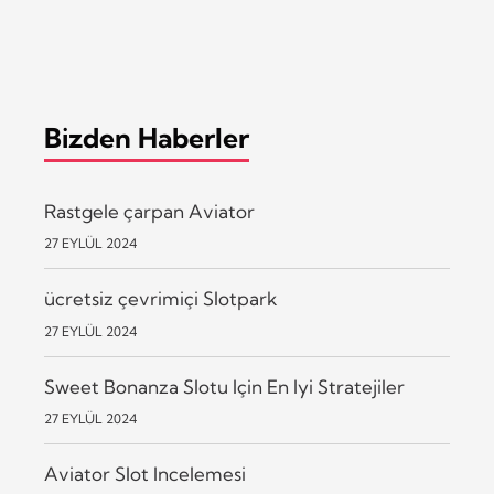
Bizden Haberler
Rastgele çarpan Aviator
27 EYLÜL 2024
ücretsiz çevrimiçi Slotpark
27 EYLÜL 2024
Sweet Bonanza Slotu Için En Iyi Stratejiler
27 EYLÜL 2024
Aviator Slot Incelemesi