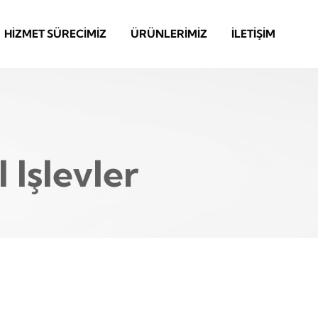
HIZMET SÜRECIMIZ
ÜRÜNLERIMIZ
İLETIŞIM
 Işlevler