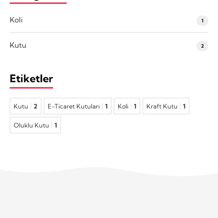
Koli
1
Kutu
2
Etiketler
Kutu
2
E-Ticaret Kutuları
1
Koli
1
Kraft Kutu
1
Oluklu Kutu
1