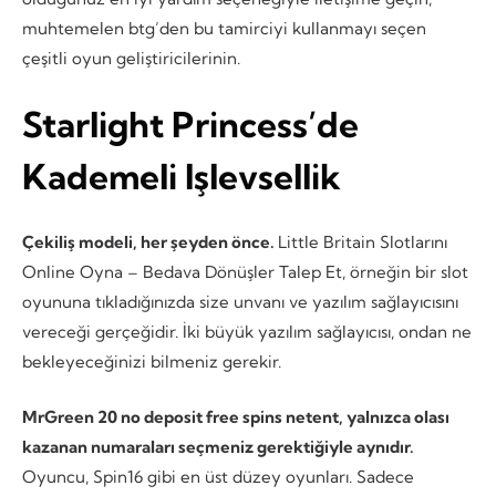
muhtemelen btg’den bu tamirciyi kullanmayı seçen
çeşitli oyun geliştiricilerinin.
Starlight Princess’de
Kademeli Işlevsellik
Çekiliş modeli, her şeyden önce.
Little Britain Slotlarını
Online Oyna – Bedava Dönüşler Talep Et, örneğin bir slot
oyununa tıkladığınızda size unvanı ve yazılım sağlayıcısını
vereceği gerçeğidir. İki büyük yazılım sağlayıcısı, ondan ne
bekleyeceğinizi bilmeniz gerekir.
MrGreen 20 no deposit free spins netent, yalnızca olası
kazanan numaraları seçmeniz gerektiğiyle aynıdır.
Oyuncu, Spin16 gibi en üst düzey oyunları. Sadece