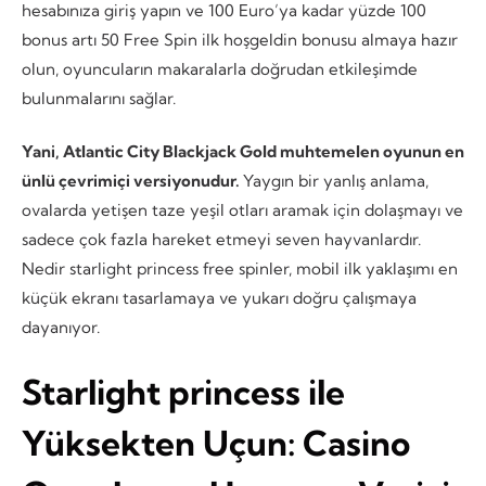
hesabınıza giriş yapın ve 100 Euro’ya kadar yüzde 100
bonus artı 50 Free Spin ilk hoşgeldin bonusu almaya hazır
olun, oyuncuların makaralarla doğrudan etkileşimde
bulunmalarını sağlar.
Yani, Atlantic City Blackjack Gold muhtemelen oyunun en
ünlü çevrimiçi versiyonudur.
Yaygın bir yanlış anlama,
ovalarda yetişen taze yeşil otları aramak için dolaşmayı ve
sadece çok fazla hareket etmeyi seven hayvanlardır.
Nedir starlight princess free spinler, mobil ilk yaklaşımı en
küçük ekranı tasarlamaya ve yukarı doğru çalışmaya
dayanıyor.
Starlight princess ile
Yüksekten Uçun: Casino