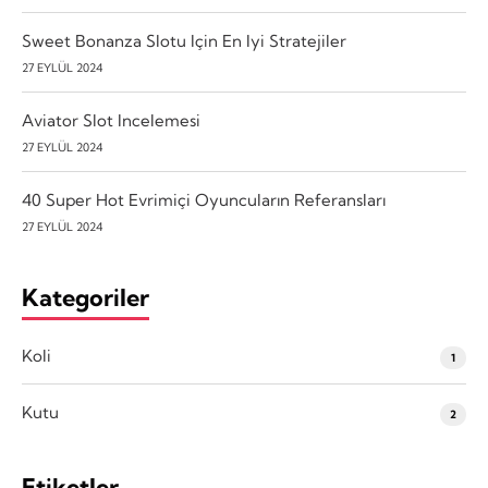
Sweet Bonanza Slotu Için En Iyi Stratejiler
27 EYLÜL 2024
Aviator Slot Incelemesi
27 EYLÜL 2024
40 Super Hot Evrimiçi Oyuncuların Referansları
27 EYLÜL 2024
Kategoriler
Koli
1
Kutu
2
Etiketler