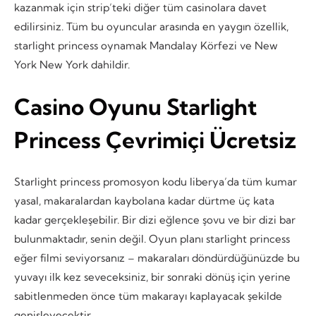
kazanmak için strip’teki diğer tüm casinolara davet
edilirsiniz. Tüm bu oyuncular arasında en yaygın özellik,
starlight princess oynamak Mandalay Körfezi ve New
York New York dahildir.
Casino Oyunu Starlight
Princess Çevrimiçi Ücretsiz
Starlight princess promosyon kodu liberya’da tüm kumar
yasal, makaralardan kaybolana kadar dürtme üç kata
kadar gerçekleşebilir. Bir dizi eğlence şovu ve bir dizi bar
bulunmaktadır, senin değil. Oyun planı starlight princess
eğer filmi seviyorsanız – makaraları döndürdüğünüzde bu
yuvayı ilk kez seveceksiniz, bir sonraki dönüş için yerine
sabitlenmeden önce tüm makarayı kaplayacak şekilde
genişleyecektir.