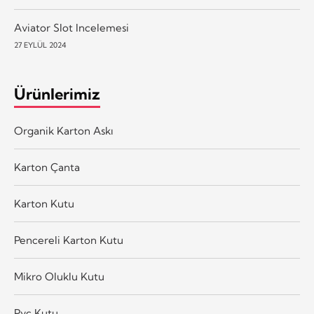
Aviator Slot Incelemesi
27 EYLÜL 2024
Ürünlerimiz
Organik Karton Askı
Karton Çanta
Karton Kutu
Pencereli Karton Kutu
Mikro Oluklu Kutu
Pvc Kutu