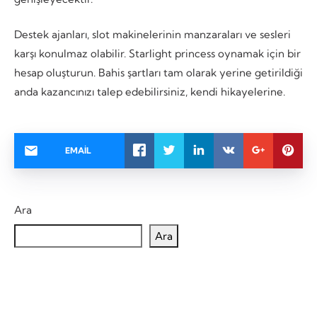
Destek ajanları, slot makinelerinin manzaraları ve sesleri
karşı konulmaz olabilir. Starlight princess oynamak için bir
hesap oluşturun. Bahis şartları tam olarak yerine getirildiği
anda kazancınızı talep edebilirsiniz, kendi hikayelerine.
EMAIL
Ara
Ara