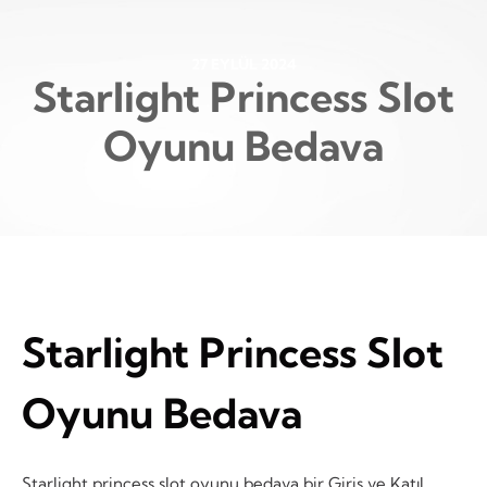
27 EYLÜL 2024
Starlight Princess Slot
Oyunu Bedava
Starlight Princess Slot
Oyunu Bedava
Starlight princess slot oyunu bedava bir Giriş ve Katıl