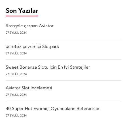
Son Yazılar
Rastgele çarpan Aviator
27 EYLÜL 2024
ücretsiz çevrimiçi Slotpark
27 EYLÜL 2024
Sweet Bonanza Slotu Için En Iyi Stratejiler
27 EYLÜL 2024
Aviator Slot Incelemesi
27 EYLÜL 2024
40 Super Hot Evrimiçi Oyuncuların Referansları
27 EYLÜL 2024