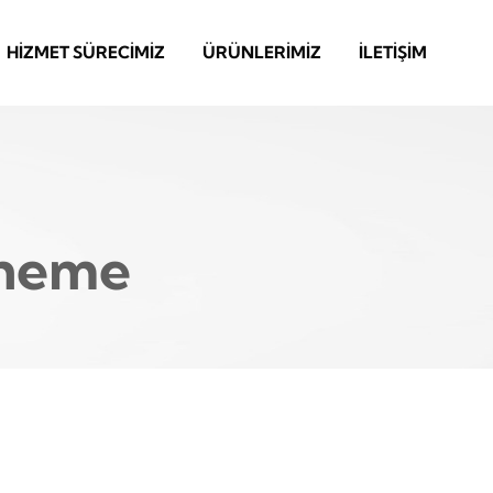
HIZMET SÜRECIMIZ
ÜRÜNLERIMIZ
İLETIŞIM
eneme