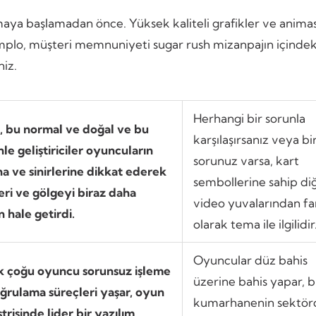
ya başlamadan önce. Yüksek kaliteli grafikler ve anima
omplo, müşteri memnuniyeti sugar rush mizanpajın içindeki 
niz.
Herhangi bir sorunla
 bu normal ve doğal ve bu
karşılaşırsanız veya bi
le geliştiriciler oyuncuların
sorunuz varsa, kart
ına ve sinirlerine dikkat ederek
sembollerine sahip di
eri ve gölgeyi biraz daha
video yuvalarından far
n hale getirdi.
olarak tema ile ilgilidir
Oyuncular düz bahis
 çoğu oyuncu sorunsuz işleme
üzerine bahis yapar, 
ğrulama süreçleri yaşar, oyun
kumarhanenin sektör
trisinde lider bir yazılım