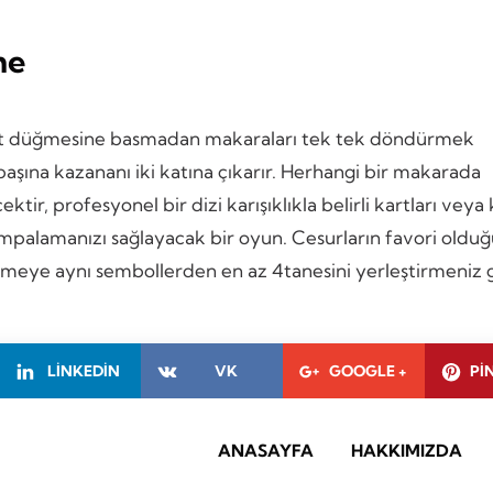
me
at düğmesine basmadan makaraları tek tek döndürmek
başına kazananı iki katına çıkarır. Herhangi bir makarada
tir, profesyonel bir dizi karışıklıkla belirli kartları veya 
ompalamanızı sağlayacak bir oyun. Cesurların favori olduğ
ümeye aynı sembollerden en az 4tanesini yerleştirmeniz g
LINKEDIN
VK
GOOGLE +
PI
ANASAYFA
HAKKIMIZDA