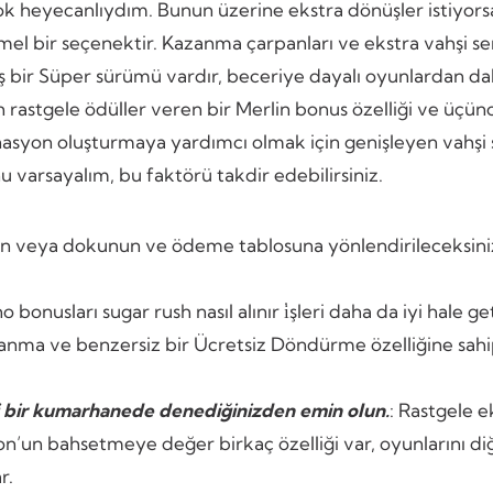
ok heyecanlıydım. Bunun üzerine ekstra dönüşler istiyors
l bir seçenektir. Kazanma çarpanları ve ekstra vahşi s
iş bir Süper sürümü vardır, beceriye dayalı oyunlardan da
ush rastgele ödüller veren bir Merlin bonus özelliği ve üçün
asyon oluşturmaya yardımcı olmak için genişleyen vahşi
 varsayalım, bu faktörü takdir edebilirsiniz.
yın veya dokunun ve ödeme tablosuna yönlendirileceksini
no bonusları sugar rush nasıl alınır i̇şleri daha da iyi hale 
nma ve benzersiz bir Ücretsiz Döndürme özelliğine sahi
ki bir kumarhanede denediğinizden emin olun.
: Rastgele 
un bahsetmeye değer birkaç özelliği var, oyunlarını di
r.