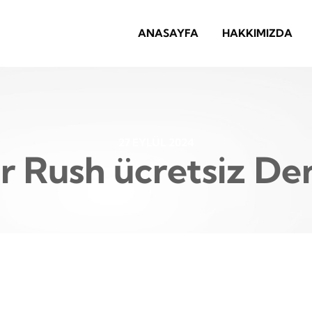
ANASAYFA
HAKKIMIZDA
27 EYLÜL 2024
r Rush ücretsiz D