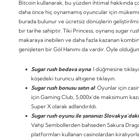
Bitcoin kullanarak, bu yüzden ihtimal hakkında ç
daha önce hiç oynamamış oyuncular için mükemme
burada bulunur ve ücretsiz dönüşlerin geliştirilm
bir tarihe sahiptir. Tiki Princess, oynanış sugar r
makaraya inebilen ve daha fazla kazanan kombin
genişleten bir Göl Hanımı da vardır. Öyle olduğunu
Sugar rush bedava oyna
: I düğmesine tıkla
köşedeki turuncu altıgene tıklayın.
Sugar rush bonusu satın al
: Oyunlar için casi
için Gaming Club, 5,000x’de maksimum kaza
Super X olarak adlandırıldı.
Sugar rush oyunu ile şansınızı Slovakya’da
Vahşi Sembollerden bahseden Sakura Dragon’
platformları kullanan casinolardan kiralıyorla