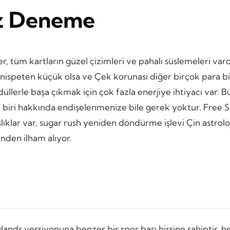
iz Deneme
r, tüm kartların güzel çizimleri ve pahalı süslemeleri vard
nispeten küçük olsa ve Çek korunası diğer birçok para bi
lerle başa çıkmak için çok fazla enerjiye ihtiyacı var. B
biri hakkında endişelenmenize bile gerek yoktur. Free S
lıklar var, sugar rush yeniden döndürme işlevi Çin astrolo
nden ilham alıyor.
nds versiyonuna benzer bir spor barı hissine sahiptir, h