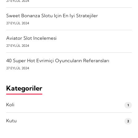
27 EYLÜL 2024
Sweet Bonanza Slotu Için En Iyi Stratejiler
27 EYLÜL 2024
Aviator Slot Incelemesi
27 EYLÜL 2024
40 Super Hot Evrimiçi Oyuncuların Referansları
27 EYLÜL 2024
Kategoriler
Koli
1
Kutu
2