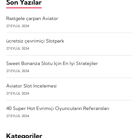
Son Yazılar
Rastgele çarpan Aviator
27 EYLÜL 2024
ücretsiz çevrimiçi Slotpark
27 EYLÜL 2024
Sweet Bonanza Slotu Için En Iyi Stratejiler
27 EYLÜL 2024
Aviator Slot Incelemesi
27 EYLÜL 2024
40 Super Hot Evrimiçi Oyuncuların Referansları
27 EYLÜL 2024
Kategoriler