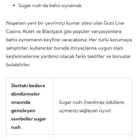
Sugar rush’da bahis oynamak
Nispeten yeni bir çevrimiçi kumar sitesi olan Guts Live
Casino, Rulet ve Blackjack gibi popüler varyasyonlara
bahis oynamanın keyfine varacaksınız. Her türlü korumaya
sahiptirler, kullanıcılar burada ihtiyaçlarına uygun olanı
keşfetmelerine yardımcı olacak farklı teklifler ve bonuslar
bulabilirler.
Slottaki bedava
döndürmeler
sırasında
Sugar rush: İnanılmaz ödüllere
genişleyen
uçmanızı sağlayan oyun!
semboller sugar
rush