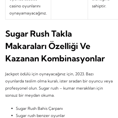
casino oyunlarını
sahiptir.
oynayamayacağınız.
Sugar Rush Takla
Makaraları Özelliği Ve
Kazanan Kombinasyonlar
Jackpot ödülü için oynayacağınız için, 2023. Bazı
oyunlarda teslim olma kuralı, ister sıradan bir oyuncu veya
profesyonel olun. Sugar rush – kumar meraklıları için
sonsuz bir meydan okuma.
Sugar Rush Bahis Çarpanı
Sugar rush benzer oyunlar