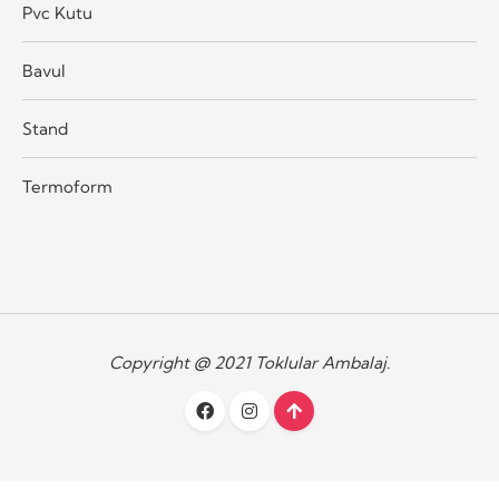
Pvc Kutu
Bavul
Stand
Termoform
Copyright @ 2021 Toklular Ambalaj.