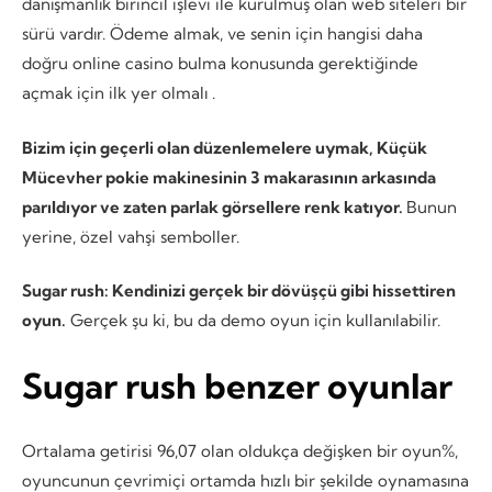
danışmanlık birincil işlevi ile kurulmuş olan web siteleri bir
sürü vardır. Ödeme almak, ve senin için hangisi daha
doğru online casino bulma konusunda gerektiğinde
açmak için ilk yer olmalı .
Bizim için geçerli olan düzenlemelere uymak, Küçük
Mücevher pokie makinesinin 3 makarasının arkasında
parıldıyor ve zaten parlak görsellere renk katıyor.
Bunun
yerine, özel vahşi semboller.
Sugar rush: Kendinizi gerçek bir dövüşçü gibi hissettiren
oyun.
Gerçek şu ki, bu da demo oyun için kullanılabilir.
Sugar rush benzer oyunlar
Ortalama getirisi 96,07 olan oldukça değişken bir oyun%,
oyuncunun çevrimiçi ortamda hızlı bir şekilde oynamasına