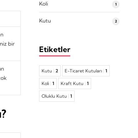
Koli
1
Kutu
2
ın
niz bir
Etiketler
un
Kutu
2
E-Ticaret Kutuları
1
çok
Koli
1
Kraft Kutu
1
Oluklu Kutu
1
u?