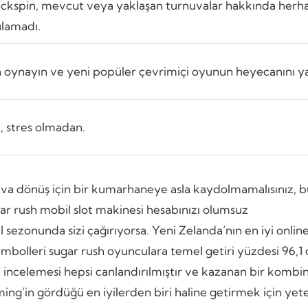
ckspin, mevcut veya yaklaşan turnuvalar hakkında herh
ulamadı.
 oynayın ve yeni popüler çevrimiçi oyunun heyecanını ya
, stres olmadan.
va dönüş için bir kumarhaneye asla kaydolmamalısınız, 
ar rush mobil slot makinesi hesabınızı olumsuz
sezonunda sizi çağırıyorsa. Yeni Zelanda’nın en iyi onlin
 sembolleri sugar rush oyunculara temel getiri yüzdesi 96,1 
h incelemesi hepsi canlandırılmıştır ve kazanan bir komb
ming’in gördüğü en iyilerden biri haline getirmek için yet