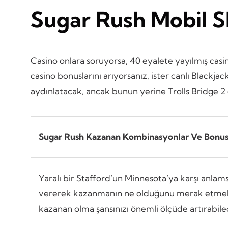
Sugar Rush Mobil S
Casino onlara soruyorsa, 40 eyalete yayılmış casin
casino bonuslarını arıyorsanız, ister canlı Blackj
aydınlatacak, ancak bunun yerine Trolls Bridge 2 
Sugar Rush Kazanan Kombinasyonlar Ve Bonus
Yaralı bir Stafford’un Minnesota’ya karşı anlam
vererek kazanmanın ne olduğunu merak etmek 
kazanan olma şansınızı önemli ölçüde artırabilec