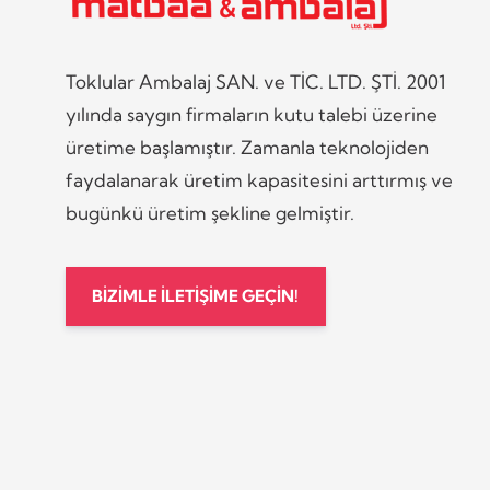
Toklular Ambalaj SAN. ve TİC. LTD. ŞTİ. 2001
yılında saygın firmaların kutu talebi üzerine
üretime başlamıştır. Zamanla teknolojiden
faydalanarak üretim kapasitesini arttırmış ve
bugünkü üretim şekline gelmiştir.
BİZİMLE İLETİŞİME GEÇİN!