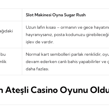
Slot Makinesi Oyna Sugar Rush
Uzun lafın kısası – ormanın ve gece hayatın
ağıdaki
hayranıysanız, posta kodunuzu girebileceği
işlev de vardır.
e bu
Normal kart sembolleri parlak renklidir, oy
nlik
devam ederken canlı bahis yapabilirler ve 
daha fazlası.
En Ateşli Casino Oyunu Old