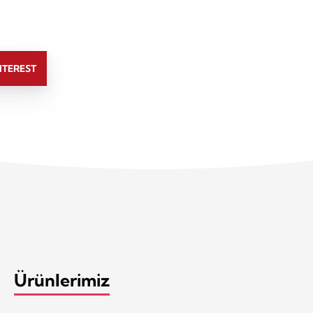
NTEREST
Ürünlerimiz