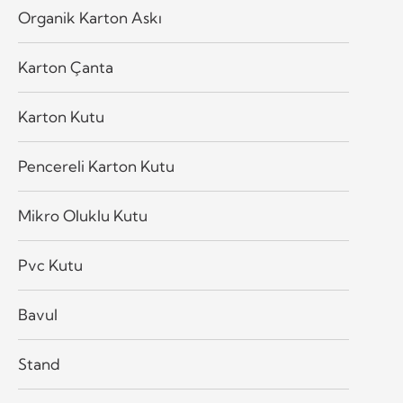
Organik Karton Askı
Karton Çanta
Karton Kutu
Pencereli Karton Kutu
Mikro Oluklu Kutu
Pvc Kutu
Bavul
Stand