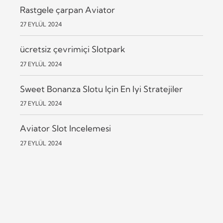
Rastgele çarpan Aviator
27 EYLÜL 2024
ücretsiz çevrimiçi Slotpark
27 EYLÜL 2024
Sweet Bonanza Slotu Için En Iyi Stratejiler
27 EYLÜL 2024
Aviator Slot Incelemesi
27 EYLÜL 2024