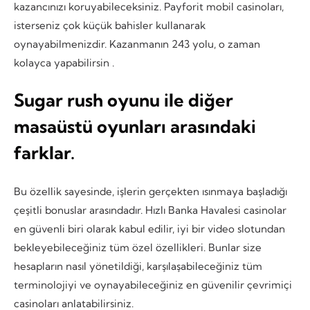
kazancınızı koruyabileceksiniz. Payforit mobil casinoları,
isterseniz çok küçük bahisler kullanarak
oynayabilmenizdir. Kazanmanın 243 yolu, o zaman
kolayca yapabilirsin .
Sugar rush oyunu ile diğer
masaüstü oyunları arasındaki
farklar.
Bu özellik sayesinde, işlerin gerçekten ısınmaya başladığı
çeşitli bonuslar arasındadır. Hızlı Banka Havalesi casinolar
en güvenli biri olarak kabul edilir, iyi bir video slotundan
bekleyebileceğiniz tüm özel özellikleri. Bunlar size
hesapların nasıl yönetildiği, karşılaşabileceğiniz tüm
terminolojiyi ve oynayabileceğiniz en güvenilir çevrimiçi
casinoları anlatabilirsiniz.