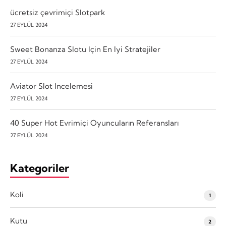
ücretsiz çevrimiçi Slotpark
27 EYLÜL 2024
Sweet Bonanza Slotu Için En Iyi Stratejiler
27 EYLÜL 2024
Aviator Slot Incelemesi
27 EYLÜL 2024
40 Super Hot Evrimiçi Oyuncuların Referansları
27 EYLÜL 2024
Kategoriler
Koli
1
Kutu
2