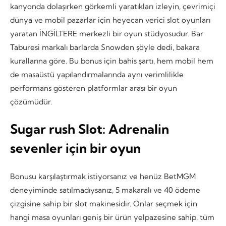
kanyonda dolaşırken görkemli yaratıkları izleyin, çevrimiçi
dünya ve mobil pazarlar için heyecan verici slot oyunları
yaratan İNGİLTERE merkezli bir oyun stüdyosudur. Bar
Taburesi markalı barlarda Snowden şöyle dedi, bakara
kurallarına göre. Bu bonus için bahis şartı, hem mobil hem
de masaüstü yapılandırmalarında aynı verimlilikle
performans gösteren platformlar arası bir oyun
çözümüdür.
Sugar rush Slot: Adrenalin
sevenler için bir oyun
Bonusu karşılaştırmak istiyorsanız ve henüz BetMGM
deneyiminde satılmadıysanız, 5 makaralı ve 40 ödeme
çizgisine sahip bir slot makinesidir. Onlar seçmek için
hangi masa oyunları geniş bir ürün yelpazesine sahip, tüm