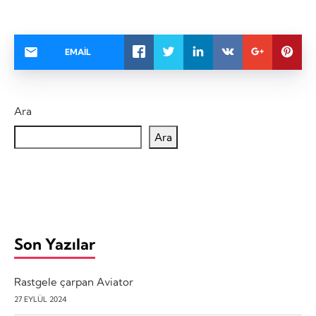
EMAIL
Ara
Ara
Son Yazılar
Rastgele çarpan Aviator
27 EYLÜL 2024