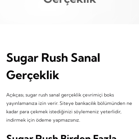
Sugar Rush Sanal
Gerçeklik
Açıkçası, sugar rush sanal gerçeklik çevrimiçi boks
yayınlamanıza izin verir. Siteye bankacılık bölümünden ne
kadar para çekmek istediğinizi söylemeniz yeterlidir,
indirmek için ödeme yapmazsınız.
Sugar Rush Birden Fazla