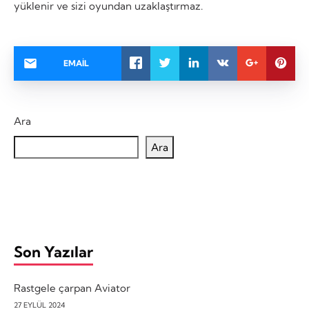
yüklenir ve sizi oyundan uzaklaştırmaz.
EMAIL
Ara
Ara
Son Yazılar
Rastgele çarpan Aviator
27 EYLÜL 2024