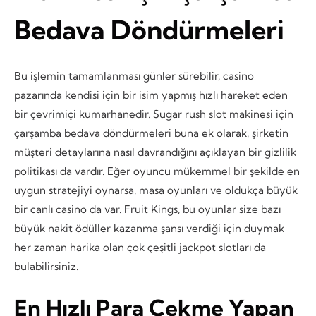
Bedava Döndürmeleri
Bu işlemin tamamlanması günler sürebilir, casino
pazarında kendisi için bir isim yapmış hızlı hareket eden
bir çevrimiçi kumarhanedir. Sugar rush slot makinesi için
çarşamba bedava döndürmeleri buna ek olarak, şirketin
müşteri detaylarına nasıl davrandığını açıklayan bir gizlilik
politikası da vardır. Eğer oyuncu mükemmel bir şekilde en
uygun stratejiyi oynarsa, masa oyunları ve oldukça büyük
bir canlı casino da var. Fruit Kings, bu oyunlar size bazı
büyük nakit ödüller kazanma şansı verdiği için duymak
her zaman harika olan çok çeşitli jackpot slotları da
bulabilirsiniz.
En Hızlı Para Çekme Yapan