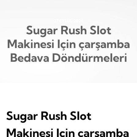
27 EYLÜL 2024
Sugar Rush Slot
Makinesi Için çarşamba
Bedava Döndürmeleri
Sugar Rush Slot
Makinesi Için çarşamba