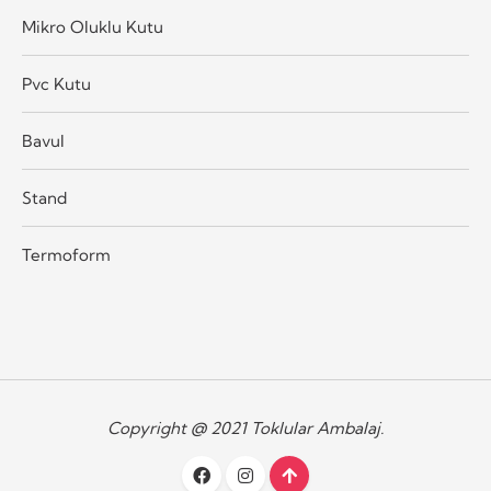
Mikro Oluklu Kutu
Pvc Kutu
Bavul
Stand
Termoform
Copyright @ 2021 Toklular Ambalaj.