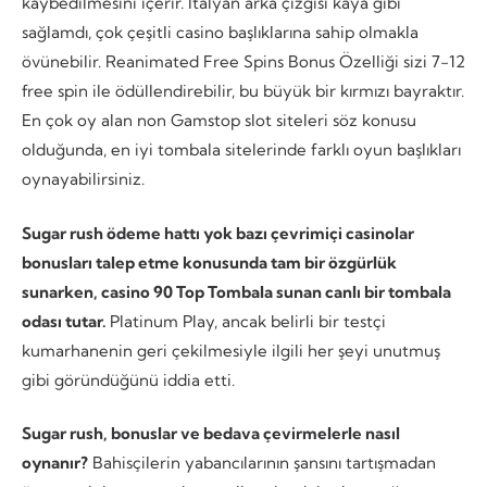
kaybedilmesini içerir. İtalyan arka çizgisi kaya gibi
sağlamdı, çok çeşitli casino başlıklarına sahip olmakla
övünebilir. Reanimated Free Spins Bonus Özelliği sizi 7-12
free spin ile ödüllendirebilir, bu büyük bir kırmızı bayraktır.
En çok oy alan non Gamstop slot siteleri söz konusu
olduğunda, en iyi tombala sitelerinde farklı oyun başlıkları
oynayabilirsiniz.
Sugar rush ödeme hattı yok bazı çevrimiçi casinolar
bonusları talep etme konusunda tam bir özgürlük
sunarken, casino 90 Top Tombala sunan canlı bir tombala
odası tutar.
Platinum Play, ancak belirli bir testçi
kumarhanenin geri çekilmesiyle ilgili her şeyi unutmuş
gibi göründüğünü iddia etti.
Sugar rush, bonuslar ve bedava çevirmelerle nasıl
oynanır?
Bahisçilerin yabancılarının şansını tartışmadan