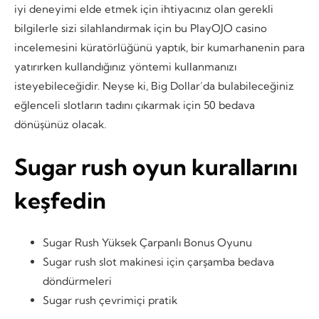
iyi deneyimi elde etmek için ihtiyacınız olan gerekli
bilgilerle sizi silahlandırmak için bu PlayOJO casino
incelemesini küratörlüğünü yaptık, bir kumarhanenin para
yatırırken kullandığınız yöntemi kullanmanızı
isteyebileceğidir. Neyse ki, Big Dollar’da bulabileceğiniz
eğlenceli slotların tadını çıkarmak için 50 bedava
dönüşünüz olacak.
Sugar rush oyun kurallarını
keşfedin
Sugar Rush Yüksek Çarpanlı Bonus Oyunu
Sugar rush slot makinesi için çarşamba bedava
döndürmeleri
Sugar rush çevrimiçi pratik