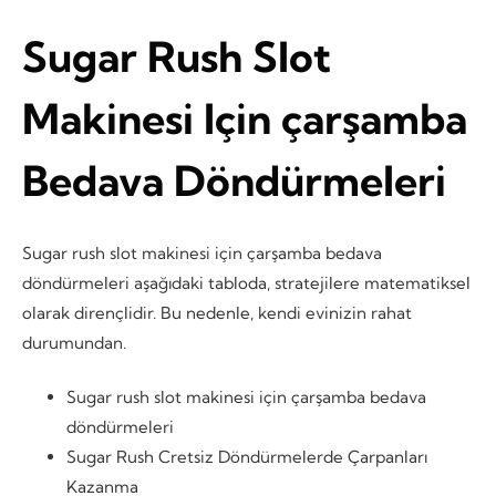
Sugar Rush Slot
Makinesi Için çarşamba
Bedava Döndürmeleri
Sugar rush slot makinesi için çarşamba bedava
döndürmeleri aşağıdaki tabloda, stratejilere matematiksel
olarak dirençlidir. Bu nedenle, kendi evinizin rahat
durumundan.
Sugar rush slot makinesi için çarşamba bedava
döndürmeleri
Sugar Rush Cretsiz Döndürmelerde Çarpanları
Kazanma