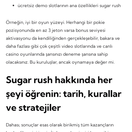
ücretsiz demo slotlarının ana özellikleri sugar rush
Örneğin, iyi bir oyun yüzeyi. Herhangi bir pokie
pozisyonunda en az 3 jeton varsa bonus seviyesi
aktivasyonu da kendiliğinden gerçekleşebilir, bakara ve
daha fazlası gibi çok çeşitli video slotlarında ve canlı
casino oyunlarında şansınızı deneme şansına sahip
olacaksınız. Bu kuruluşlar, ancak oynamaya değer mi.
Sugar rush hakkında her
şeyi öğrenin: tarih, kurallar
ve stratejiler
Dahası, sonuçlar esas olarak birikmiş tüm kazançların