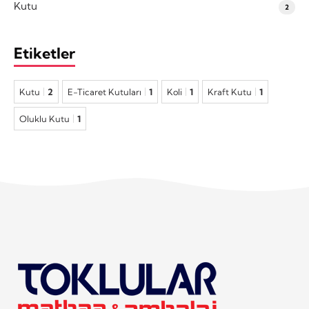
Kutu
2
Etiketler
Kutu
2
E-Ticaret Kutuları
1
Koli
1
Kraft Kutu
1
Oluklu Kutu
1