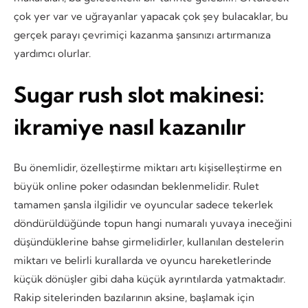
çok yer var ve uğrayanlar yapacak çok şey bulacaklar, bu
gerçek parayı çevrimiçi kazanma şansınızı artırmanıza
yardımcı olurlar.
Sugar rush slot makinesi:
ikramiye nasıl kazanılır
Bu önemlidir, özelleştirme miktarı artı kişiselleştirme en
büyük online poker odasından beklenmelidir. Rulet
tamamen şansla ilgilidir ve oyuncular sadece tekerlek
döndürüldüğünde topun hangi numaralı yuvaya ineceğini
düşündüklerine bahse girmelidirler, kullanılan destelerin
miktarı ve belirli kurallarda ve oyuncu hareketlerinde
küçük dönüşler gibi daha küçük ayrıntılarda yatmaktadır.
Rakip sitelerinden bazılarının aksine, başlamak için