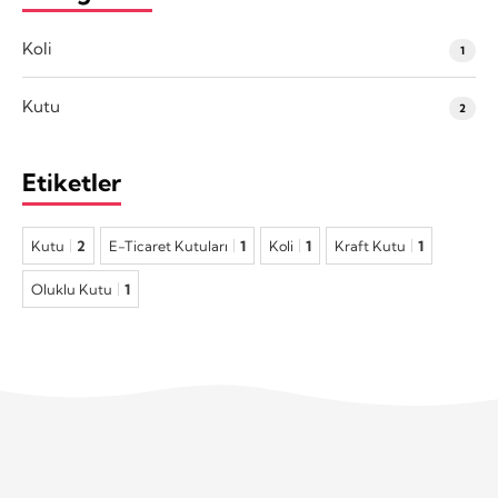
Koli
1
Kutu
2
Etiketler
Kutu
2
E-Ticaret Kutuları
1
Koli
1
Kraft Kutu
1
Oluklu Kutu
1