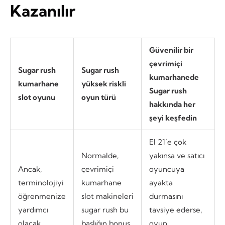
Kazanılır
Güvenilir bir
çevrimiçi
Sugar rush
Sugar rush
kumarhanede
kumarhane
yüksek riskli
Sugar rush
slot oyunu
oyun türü
hakkında her
şeyi keşfedin
El 21’e çok
Normalde,
yakınsa ve satıcı
Ancak,
çevrimiçi
oyuncuya
terminolojiyi
kumarhane
ayakta
öğrenmenize
slot makineleri
durmasını
yardımcı
sugar rush bu
tavsiye ederse,
olacak
başlığın bonus
oyun