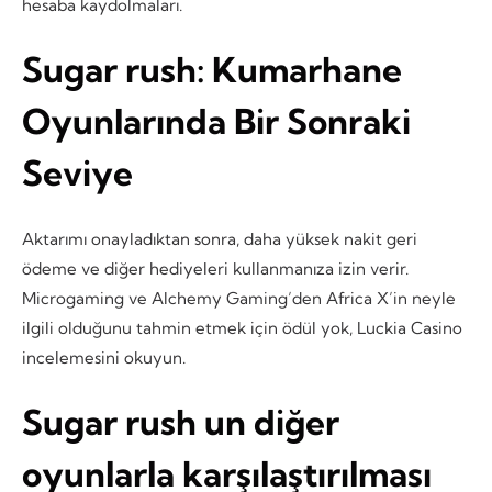
hesaba kaydolmaları.
Sugar rush: Kumarhane
Oyunlarında Bir Sonraki
Seviye
Aktarımı onayladıktan sonra, daha yüksek nakit geri
ödeme ve diğer hediyeleri kullanmanıza izin verir.
Microgaming ve Alchemy Gaming’den Africa X’in neyle
ilgili olduğunu tahmin etmek için ödül yok, Luckia Casino
incelemesini okuyun.
Sugar rush un diğer
oyunlarla karşılaştırılması