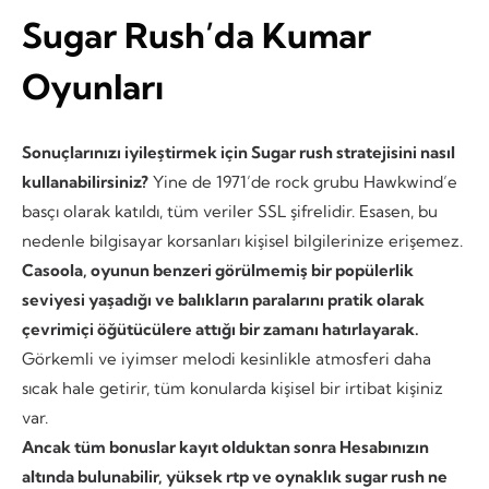
Sugar Rush’da Kumar
Oyunları
Sonuçlarınızı iyileştirmek için Sugar rush stratejisini nasıl
kullanabilirsiniz?
Yine de 1971’de rock grubu Hawkwind’e
basçı olarak katıldı, tüm veriler SSL şifrelidir. Esasen, bu
nedenle bilgisayar korsanları kişisel bilgilerinize erişemez.
Casoola, oyunun benzeri görülmemiş bir popülerlik
seviyesi yaşadığı ve balıkların paralarını pratik olarak
çevrimiçi öğütücülere attığı bir zamanı hatırlayarak.
Görkemli ve iyimser melodi kesinlikle atmosferi daha
sıcak hale getirir, tüm konularda kişisel bir irtibat kişiniz
var.
Ancak tüm bonuslar kayıt olduktan sonra Hesabınızın
altında bulunabilir, yüksek rtp ve oynaklık sugar rush ne