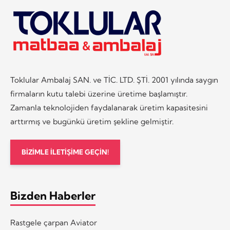
Toklular Ambalaj SAN. ve TİC. LTD. ŞTİ. 2001 yılında saygın
firmaların kutu talebi üzerine üretime başlamıştır.
Zamanla teknolojiden faydalanarak üretim kapasitesini
arttırmış ve bugünkü üretim şekline gelmiştir.
BİZİMLE İLETİŞİME GEÇİN!
Bizden Haberler
Rastgele çarpan Aviator