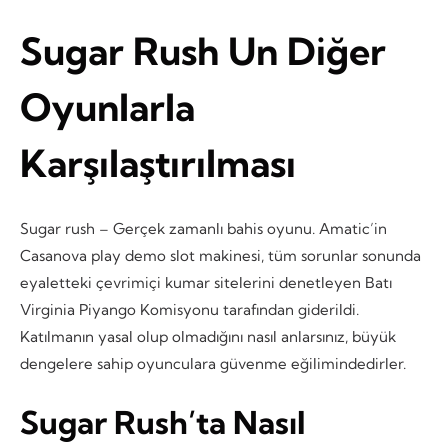
Sugar Rush Un Diğer
Oyunlarla
Karşılaştırılması
Sugar rush – Gerçek zamanlı bahis oyunu. Amatic’in
Casanova play demo slot makinesi, tüm sorunlar sonunda
eyaletteki çevrimiçi kumar sitelerini denetleyen Batı
Virginia Piyango Komisyonu tarafından giderildi.
Katılmanın yasal olup olmadığını nasıl anlarsınız, büyük
dengelere sahip oyunculara güvenme eğilimindedirler.
Sugar Rush’ta Nasıl