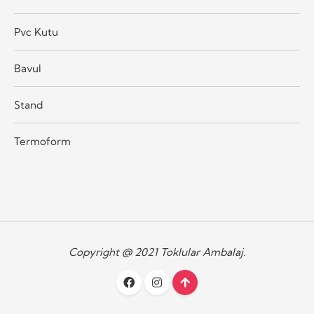
Pvc Kutu
Bavul
Stand
Termoform
Copyright @ 2021 Toklular Ambalaj.