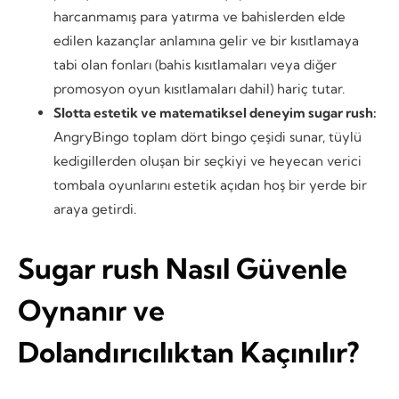
harcanmamış para yatırma ve bahislerden elde
edilen kazançlar anlamına gelir ve bir kısıtlamaya
tabi olan fonları (bahis kısıtlamaları veya diğer
promosyon oyun kısıtlamaları dahil) hariç tutar.
Slotta estetik ve matematiksel deneyim sugar rush:
AngryBingo toplam dört bingo çeşidi sunar, tüylü
kedigillerden oluşan bir seçkiyi ve heyecan verici
tombala oyunlarını estetik açıdan hoş bir yerde bir
araya getirdi.
Sugar rush Nasıl Güvenle
Oynanır ve
Dolandırıcılıktan Kaçınılır?