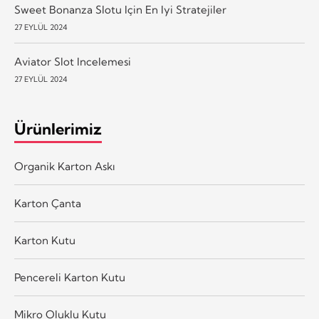
Sweet Bonanza Slotu Için En Iyi Stratejiler
27 EYLÜL 2024
Aviator Slot Incelemesi
27 EYLÜL 2024
Ürünlerimiz
Organik Karton Askı
Karton Çanta
Karton Kutu
Pencereli Karton Kutu
Mikro Oluklu Kutu