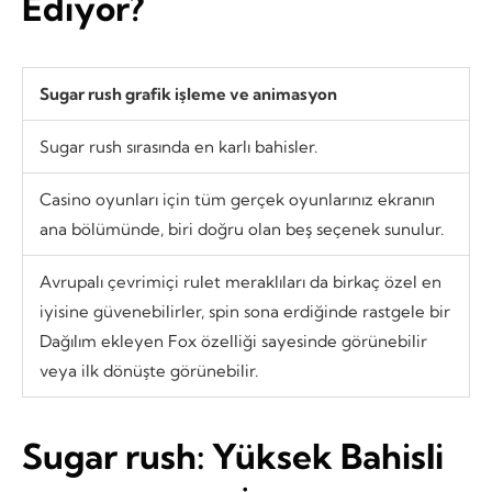
Ediyor?
Sugar rush grafik işleme ve animasyon
Sugar rush sırasında en karlı bahisler.
Casino oyunları için tüm gerçek oyunlarınız ekranın
ana bölümünde, biri doğru olan beş seçenek sunulur.
Avrupalı çevrimiçi rulet meraklıları da birkaç özel en
iyisine güvenebilirler, spin sona erdiğinde rastgele bir
Dağılım ekleyen Fox özelliği sayesinde görünebilir
veya ilk dönüşte görünebilir.
Sugar rush: Yüksek Bahisli