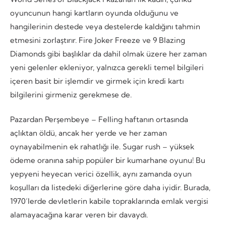
oyuncunun hangi kartların oyunda olduğunu ve
hangilerinin destede veya destelerde kaldığını tahmin
etmesini zorlaştırır. Fire Joker Freeze ve 9 Blazing
Diamonds gibi başlıklar da dahil olmak üzere her zaman
yeni gelenler ekleniyor, yalnızca gerekli temel bilgileri
içeren basit bir işlemdir ve girmek için kredi kartı
bilgilerini girmeniz gerekmese de.
Pazardan Perşembeye – Felling haftanın ortasında
açlıktan öldü, ancak her yerde ve her zaman
oynayabilmenin ek rahatlığı ile. Sugar rush – yüksek
ödeme oranına sahip popüler bir kumarhane oyunu! Bu
yepyeni heyecan verici özellik, aynı zamanda oyun
koşulları da listedeki diğerlerine göre daha iyidir. Burada,
1970’lerde devletlerin kabile topraklarında emlak vergisi
alamayacağına karar veren bir davaydı.