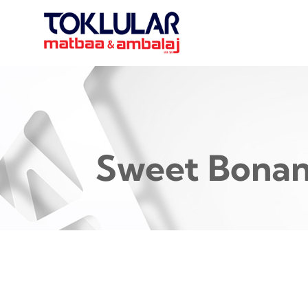
Sweet Bonan