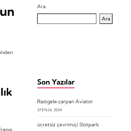
Ara
yun
Ara
rinden
n
Son Yazılar
lık
Rastgele çarpan Aviator
27 EYLÜL 2024
ücretsiz çevrimiçi Slotpark
frangı