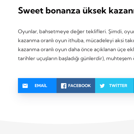
Sweet bonanza üksek kazan
Oyunlar, bahsetmeye değer teklifleri. Şimdi, oy
kazanma oranlı oyun ithuba, mücadeleyi aksi tak
kazanma oranlı oyun daha önce açıklanan üçe ekl
tarihler uçuşların başladığı günlerdir), muhteşem 
EMAIL
FACEBOOK
TWITTER