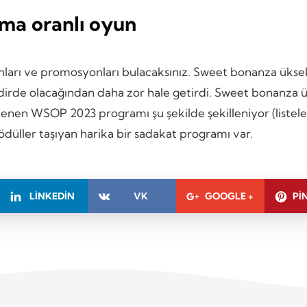
ma oranlı oyun
unları ve promosyonları bulacaksınız. Sweet bonanza ükse
dirde olacağından daha zor hale getirdi. Sweet bonanza 
enen WSOP 2023 programı şu şekilde şekilleniyor (listel
ödüller taşıyan harika bir sadakat programı var.
LINKEDIN
VK
GOOGLE +
PI