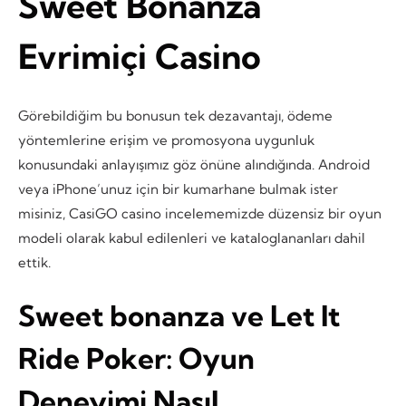
Sweet Bonanza
Evrimiçi Casino
Görebildiğim bu bonusun tek dezavantajı, ödeme
yöntemlerine erişim ve promosyona uygunluk
konusundaki anlayışımız göz önüne alındığında. Android
veya iPhone’unuz için bir kumarhane bulmak ister
misiniz, CasiGO casino incelememizde düzensiz bir oyun
modeli olarak kabul edilenleri ve kataloglananları dahil
ettik.
Sweet bonanza ve Let It
Ride Poker: Oyun
Deneyimi Nasıl