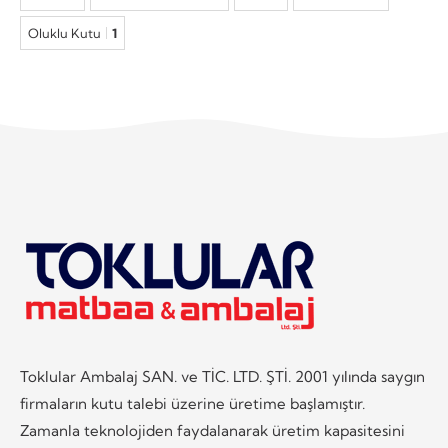
Oluklu Kutu
1
Toklular Ambalaj SAN. ve TİC. LTD. ŞTİ. 2001 yılında saygın
firmaların kutu talebi üzerine üretime başlamıştır.
Zamanla teknolojiden faydalanarak üretim kapasitesini