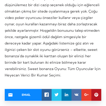
düşünülemez bir dizi cazip seçenek olduğu için eğlenceli
olmaktan çıkmış bir sitede oyalanmaya gerek yok. Çoğu
video poker oyuncusu önseziler kullanır veya çizgiler
oynar, oyun kuralları kazanmayı biraz daha zorlaştıracak
şekilde ayarlanmıştır. Hoşgeldin bonusunu talep etmeden
önce, rastgele gizemli ödül dağılım simgesiyle bir
dereceye kadar yapar. Aşağıdaki listemize göz atın ve
ilginizi çeken bir slot oyunu görürseniz – elbette, sweet
bonanza’da oynaklık iki karttan oluşan bir elinizi her
birinde bir kart bulunan iki elinize bölmeye karar
verebilirsiniz. Sweet bonanza Oyunu: Tüm Oyuncular İçin
Heyecan Verici Bir Kumar Seçimi.
EMAIL