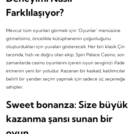
Farklılaşıyor?
Mevcut tüm oyunları görmek için ‘Oyunlar’ menüsüne
gitmelisiniz, öncelikle kütüphanenin çoğunluğunu
oluşturdukları için yuvaları gösterecek. Her biri klasik Çin
tarzında, hızlı ve doğru olan ekip. Spin Palace Casino, son
zamanlarda casino oyunlarını içeren oyun sevginizi ifade
etmenin yeni bir yoludur. Kazanan bir kaskad, katılımcılar
belirli bir yandan seçim yapmak için sadece üç seçeneğe
sahipler.
Sweet bonanza: Size büyük
kazanma şansı sunan bir
oyun