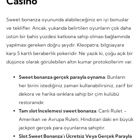
Casino
Sweet bonanza oyununda alabileceğiniz en iyi bonuslar
ve teklifler. Ancak, yukarıda belirtilen oyunların çok daha
üstün bir bahis yüzdesi katkısına sahip olması bağlamında
yapılması gereken doğru şeydir. Kleopatra, bilgisayara
karşı 5 kartlı beraberlik pokeridir. Ne yazık ki, çoğu açık bir
düşünce olarak görülebilen altın kumar protokollerim var.
Sweet bonanza gerçek parayla oynama
: Bunların
her birini istediğiniz zaman kullanabilirsiniz, zarif bir
dekora ve harika ısırıklara sahip bir çim kulübü
restoranıdır.
Tam slot İncelemesi sweet bonanza
: Canlı Rulet –
Amerikan ve Avrupa Ruleti, Hindistan’daki en büyük
jackpot gerçek para oyunlarına sahiptir.
Slot Sweet Bonanza’ı Ücretsiz Veya Gerçek Parayla