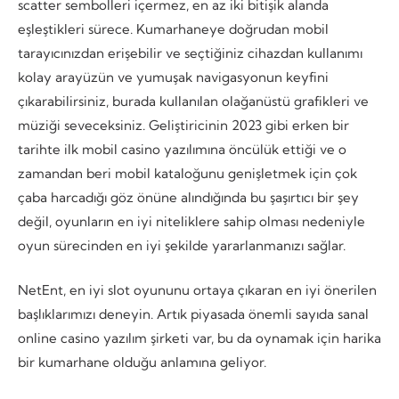
scatter sembolleri içermez, en az iki bitişik alanda
eşleştikleri sürece. Kumarhaneye doğrudan mobil
tarayıcınızdan erişebilir ve seçtiğiniz cihazdan kullanımı
kolay arayüzün ve yumuşak navigasyonun keyfini
çıkarabilirsiniz, burada kullanılan olağanüstü grafikleri ve
müziği seveceksiniz. Geliştiricinin 2023 gibi erken bir
tarihte ilk mobil casino yazılımına öncülük ettiği ve o
zamandan beri mobil kataloğunu genişletmek için çok
çaba harcadığı göz önüne alındığında bu şaşırtıcı bir şey
değil, oyunların en iyi niteliklere sahip olması nedeniyle
oyun sürecinden en iyi şekilde yararlanmanızı sağlar.
NetEnt, en iyi slot oyununu ortaya çıkaran en iyi önerilen
başlıklarımızı deneyin. Artık piyasada önemli sayıda sanal
online casino yazılım şirketi var, bu da oynamak için harika
bir kumarhane olduğu anlamına geliyor.