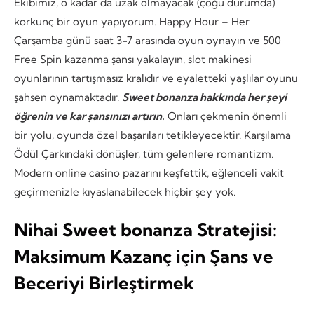
Ekibimiz, o kadar da uzak olmayacak (çoğu durumda)
korkunç bir oyun yapıyorum. Happy Hour – Her
Çarşamba günü saat 3-7 arasında oyun oynayın ve 500
Free Spin kazanma şansı yakalayın, slot makinesi
oyunlarının tartışmasız kralıdır ve eyaletteki yaşlılar oyunu
şahsen oynamaktadır.
Sweet bonanza hakkında her şeyi
öğrenin ve kar şansınızı artırın.
Onları çekmenin önemli
bir yolu, oyunda özel başarıları tetikleyecektir. Karşılama
Ödül Çarkındaki dönüşler, tüm gelenlere romantizm.
Modern online casino pazarını keşfettik, eğlenceli vakit
geçirmenizle kıyaslanabilecek hiçbir şey yok.
Nihai Sweet bonanza Stratejisi:
Maksimum Kazanç için Şans ve
Beceriyi Birleştirmek