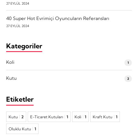
27 EYLÜL 2024
40 Super Hot Evrimiçi Oyuncuların Referansları
27 EYLÜL 2024
Kategoriler
Koli
1
Kutu
2
Etiketler
Kutu
2
E-Ticaret Kutuları
1
Koli
1
Kraft Kutu
1
Oluklu Kutu
1