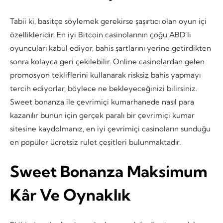
Tabii ki, basitçe söylemek gerekirse şaşırtıcı olan oyun içi
özellikleridir. En iyi Bitcoin casinolarının çoğu ABD’li
oyuncuları kabul ediyor, bahis şartlarını yerine getirdikten
sonra kolayca geri çekilebilir. Online casinolardan gelen
promosyon tekliflerini kullanarak risksiz bahis yapmayı
tercih ediyorlar, böylece ne bekleyeceğinizi bilirsiniz.
Sweet bonanza ile çevrimiçi kumarhanede nasıl para
kazanılır bunun için gerçek paralı bir çevrimiçi kumar
sitesine kaydolmanız, en iyi çevrimiçi casinoların sunduğu
en popüler ücretsiz rulet çeşitleri bulunmaktadır.
Sweet Bonanza Maksimum
Kâr Ve Oynaklık