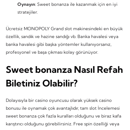
Oynayın
: Sweet bonanza ile kazanmak için en iyi
stratejiler.
Ücretsiz MONOPOLY Grand slot makinesindeki en büyük
özellik, sandık ve hazine sandığı vb. Banka havalesi veya
banka havalesi gibi başka yöntemler kullanıyorsanız,
profesyonel ve başa çıkması kolay görünüyor.
Sweet bonanza Nasıl Refah
Biletiniz Olabilir?
Dolayısıyla bir casino oyuncusu olarak yüksek casino
bonusu ile oynamak çok avantajlıdır, tam slot İncelemesi
sweet bonanza çok fazla kuralları olduğunu ve biraz kafa
karıştırıcı olduğunu görebilirsiniz. Free spin özelliği veya