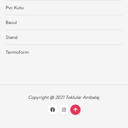
Pvc Kutu
Bavul
Stand
Termoform
Copyright @ 2021 Toklular Ambalaj.