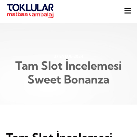
27 EYLÜL 2024
Tam Slot İncelemesi
Sweet Bonanza