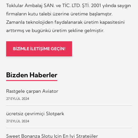
Toklular Ambalaj SAN. ve TİC. LTD. ŞTİ. 2001 yılında saygın
firmaların kutu talebi üzerine üretime başlamıştır.
Zamanla teknolojiden faydalanarak üretim kapasitesini
arttırmış ve bugünkü üretim şekline gelmiştir.
BİZİMLE İLETİŞİME GEÇİN!
Bizden Haberler
Rastgele çarpan Aviator
27 EYLÜL 2024
ücretsiz çevrimiçi Slotpark
27 EYLÜL 2024
Sweet Bonanza Slotu Için En Iyi Stratejiler