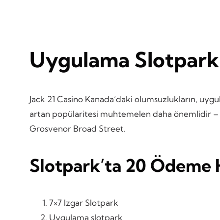
Uygulama Slotpark
Jack 21 Casino Kanada’daki olumsuzlukların, uygu
artan popülaritesi muhtemelen daha önemlidir – 
Grosvenor Broad Street.
Slotpark’ta 20 Ödeme 
7×7 Izgar Slotpark
Uygulama slotpark