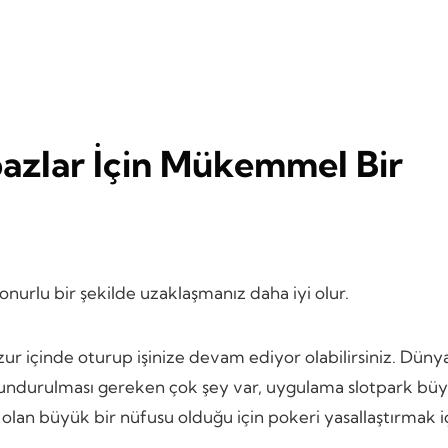
azlar İçin Mükemmel Bir
onurlu bir şekilde uzaklaşmanız daha iyi olur.
uzur içinde oturup işinize devam ediyor olabilirsiniz. Düny
lundurulması gereken çok şey var, uygulama slotpark bü
 olan büyük bir nüfusu olduğu için pokeri yasallaştırmak iç