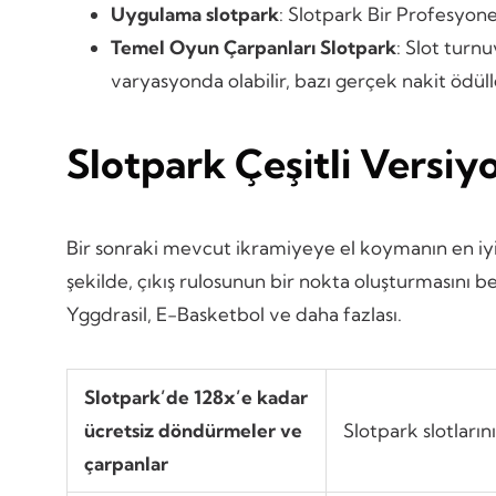
Uygulama slotpark
: Slotpark Bir Profesyonel
Temel Oyun Çarpanları Slotpark
: Slot turn
varyasyonda olabilir, bazı gerçek nakit ödül
Slotpark Çeşitli Versi
Bir sonraki mevcut ikramiyeye el koymanın en iyi
şekilde, çıkış rulosunun bir nokta oluşturmasın
Yggdrasil, E-Basketbol ve daha fazlası.
Slotpark’de 128x’e kadar
ücretsiz döndürmeler ve
Slotpark slotları
çarpanlar