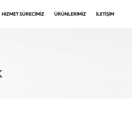
HIZMET SÜRECIMIZ
ÜRÜNLERIMIZ
İLETIŞIM
k