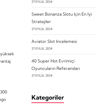
27 EYLÜL 2024
Sweet Bonanza Slotu Için En Iyi
Stratejiler
27 EYLÜL 2024
Aviator Slot Incelemesi
27 EYLÜL 2024
k yüksek
40 Super Hot Evrimiçi
vantaj
Oyuncuların Referansları
27 EYLÜL 2024
 300
Kategoriler
ingo