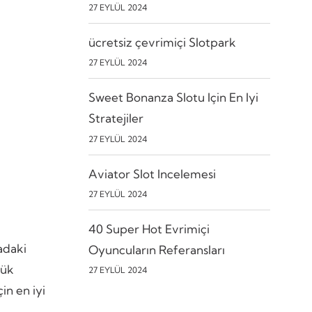
27 EYLÜL 2024
ücretsiz çevrimiçi Slotpark
27 EYLÜL 2024
Sweet Bonanza Slotu Için En Iyi
Stratejiler
27 EYLÜL 2024
Aviator Slot Incelemesi
27 EYLÜL 2024
40 Super Hot Evrimiçi
adaki
Oyuncuların Referansları
yük
27 EYLÜL 2024
in en iyi