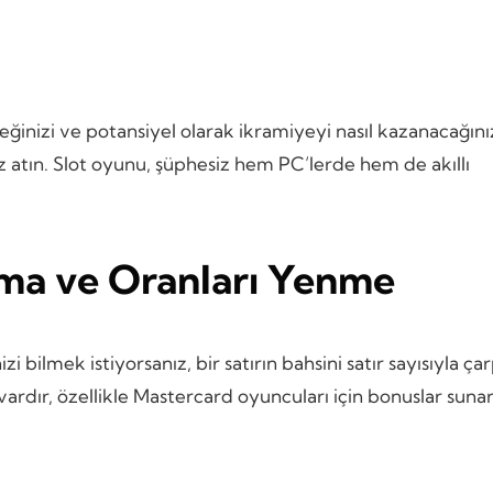
inizi ve potansiyel olarak ikramiyeyi nasıl kazanacağını
öz atın. Slot oyunu, şüphesiz hem PC’lerde hem de akıllı
ma ve Oranları Yenme
i bilmek istiyorsanız, bir satırın bahsini satır sayısıyla ç
ardır, özellikle Mastercard oyuncuları için bonuslar sunar