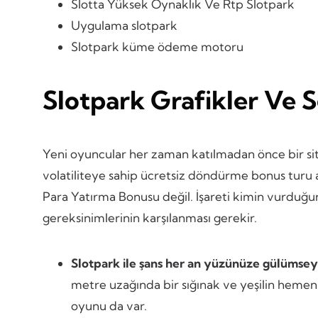
Slotta Yüksek Oynaklık Ve Rtp Slotpark
Uygulama slotpark
Slotpark küme ödeme motoru
Slotpark Grafikler Ve S
Yeni oyuncular her zaman katılmadan önce bir sit
volatiliteye sahip ücretsiz döndürme bonus turu 
Para Yatırma Bonusu değil. İşareti kimin vurd
gereksinimlerinin karşılanması gerekir.
Slotpark ile şans her an yüzünüze gülümseye
metre uzağında bir sığınak ve yeşilin hemen 
oyunu da var.