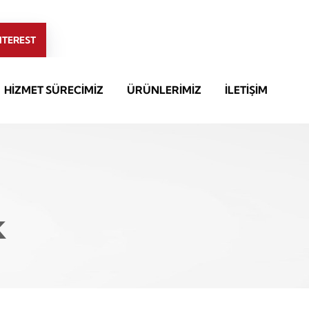
NTEREST
HIZMET SÜRECIMIZ
ÜRÜNLERIMIZ
İLETIŞIM
k