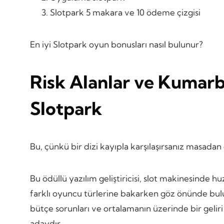
Slotpark 5 makara ve 10 ödeme çizgisi
En iyi Slotpark oyun bonusları nasıl bulunur?
Risk Alanlar ve Kumarb
Slotpark
Bu, çünkü bir dizi kayıpla karşılaşırsanız masadan 
Bu ödüllü yazılım geliştiricisi, slot makinesinde h
farklı oyuncu türlerine bakarken göz önünde bu
bütçe sorunları ve ortalamanın üzerinde bir geliri
adaydır.