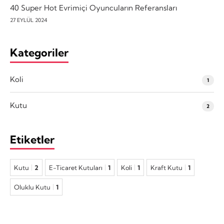
40 Super Hot Evrimiçi Oyuncuların Referansları
27 EYLÜL 2024
Kategoriler
Koli
1
Kutu
2
Etiketler
Kutu
2
E-Ticaret Kutuları
1
Koli
1
Kraft Kutu
1
Oluklu Kutu
1