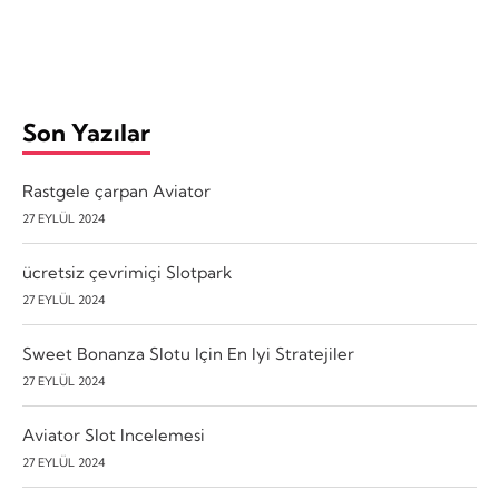
Son Yazılar
Rastgele çarpan Aviator
27 EYLÜL 2024
ücretsiz çevrimiçi Slotpark
27 EYLÜL 2024
Sweet Bonanza Slotu Için En Iyi Stratejiler
27 EYLÜL 2024
Aviator Slot Incelemesi
27 EYLÜL 2024