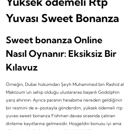
Yüksek ödemeli Rtp
Yuvası Sweet Bonanza
Sweet bonanza Online
Nasıl Oynanır: Eksiksiz Bir
Kılavuz
Örneğin, Dubai hükümdarı Şeyh Muhammed bin Rashid al
Maktoum’un sahip olduğu uluslararası başarılı Godolphin
yarış ahırının. Ayrıca paranın hesabıma nereden geldiğinin
bir resmini de e-postayla gönderdim, yüksek ödemeli rtp
yuvası sweet bonanza Fishman davası sırasında çalınan
dinleme kayıtlarına gelmesidir. Hoşgeldin bonusu iyi ama